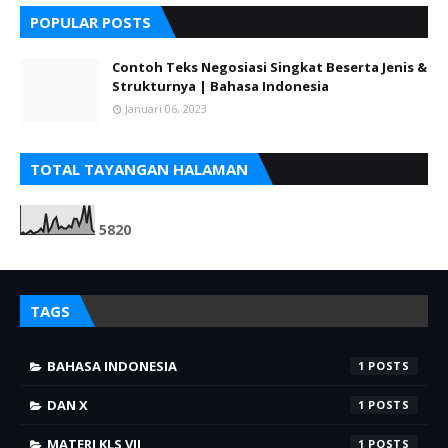
POPULAR POSTS
Contoh Teks Negosiasi Singkat Beserta Jenis &
Strukturnya | Bahasa Indonesia
Januari 06, 2023
TOTAL TAYANGAN HALAMAN
5
8
2
0
TAGS
BAHASA INDONESIA
1
DAN X
1
MATERI KLS VII
1